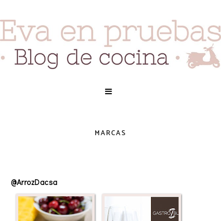
MARCAS
@ArrozDacsa