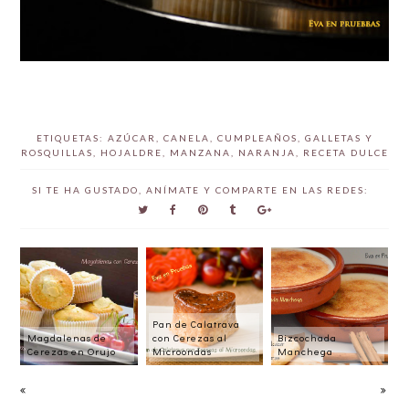
ETIQUETAS:
AZÚCAR
,
CANELA
,
CUMPLEAÑOS
,
GALLETAS Y
ROSQUILLAS
,
HOJALDRE
,
MANZANA
,
NARANJA
,
RECETA DULCE
SI TE HA GUSTADO, ANÍMATE Y COMPARTE EN LAS REDES:
Pan de Calatrava
Magdalenas de
con Cerezas al
Bizcochada
Cerezas en Orujo
Microondas
Manchega