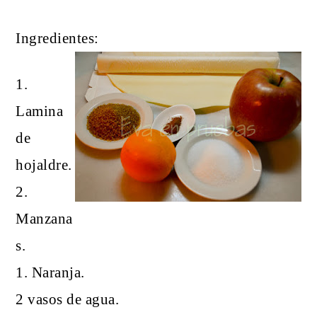
Ingredientes:
1.
Lamina
de
hojaldre.
2.
Manzana
s.
1. Naranja.
2 vasos de agua.