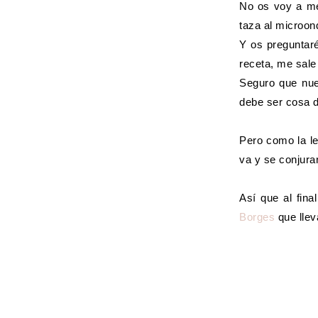
No os voy a me
taza al microon
Y os preguntar
receta, me sale
Seguro que nue
debe ser cosa d
Pero como la l
va y se conjura
Así que al fina
Borges
que llev