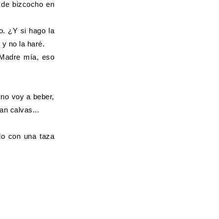
 de bizcocho en
. ¿Y si hago la
y no la haré.
 Madre mía, eso
no voy a beber,
an calvas...
o con una taza