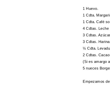
1 Huevo.
1 Cdta. Margari
1 Cdta. Café so
4 Cdtas. Leche 
3 Cdtas. Azúcar
3 Cdtas. Harina
½ Cdta. Levadu
2 Cdtas. Cacao
(Si es amargo a
5 nueces Borge
Empezamos derri