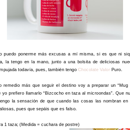
o puedo ponerme más excusas a mí misma, si es que ni siq
a, la tengo en la mano, junto a una bolsita de deliciosas nu
mpujada todavía, pues, también tengo
Chocolate Valor
Puro.
ro remedio más que seguir el destino voy a preparar un “Mug
 yo prefiero llamarlo “Bizcocho en taza al microondas”. Que n
tengo la sensación de que cuando las cosas las nombran en
aliosas, pues que sepáis que es falso.
ra 1 taza; (Medida = cuchara de postre)