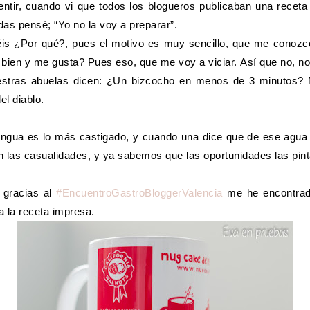
ntir, cuando vi que todos los blogueros publicaban una receta
das pensé; “Yo no la voy a preparar”.
éis ¿Por qué?, pues el motivo es muy sencillo, que me conozco
 bien y me gusta? Pues eso, que me voy a viciar. Así que no, no 
stras abuelas dicen: ¿Un bizcocho en menos de 3 minutos?
el diablo.
engua es lo más castigado, y cuando una dice que de ese agua 
n las casualidades, y ya sabemos que las oportunidades las pint
l gracias al
#EncuentroGastroBloggerValencia
me he encontrad
a la receta impresa.