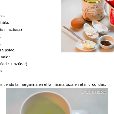
na.
luble.
(sin lactosa)
.
.
ra polvo.
 Valor
ñadir + azúcar)
s
tiendo la margarina en el la misma taza en el microondas.